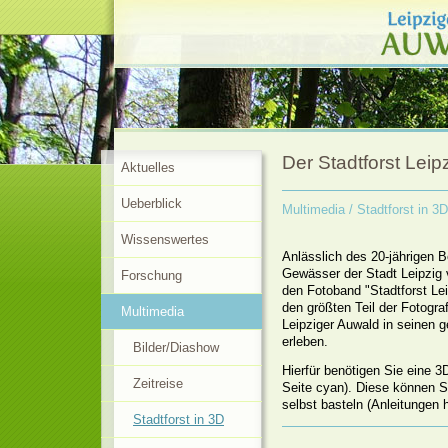
Der Stadtforst Leip
Aktuelles
Ueberblick
Multimedia
/ Stadtforst in 3D
Wissenswertes
Anlässlich des 20-jährigen 
Gewässer der Stadt Leipzig v
Forschung
den Fotoband "Stadtforst Lei
den größten Teil der Fotogra
Multimedia
Leipziger Auwald in seinen
erleben.
Bilder/Diashow
Hierfür benötigen Sie eine 3D-
Zeitreise
Seite cyan). Diese können 
selbst basteln (Anleitungen h
Stadtforst in 3D