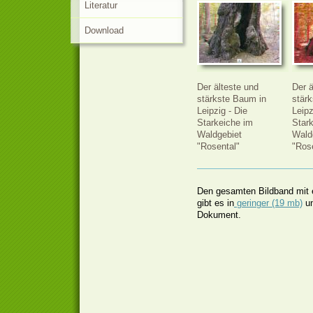
Literatur
Download
Der älteste und
Der ä
stärkste Baum in
stär
Leipzig - Die
Leipz
Starkeiche im
Star
Waldgebiet
Wald
"Rosental"
"Ros
Den gesamten Bildband mit e
gibt es in
geringer (19 mb)
u
Dokument.