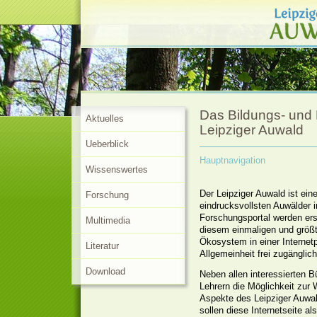
Das Bildungs- und
Aktuelles
Leipziger Auwald
Ueberblick
Hauptnavigation
Wissenswertes
Der Leipziger Auwald ist ein
Forschung
eindrucksvollsten Auwälder 
Forschungsportal werden er
Multimedia
diesem einmaligen und größt
Ökosystem in einer Internet
Literatur
Allgemeinheit frei zugänglic
Download
Neben allen interessierten 
Lehrern die Möglichkeit zur 
Aspekte des Leipziger Auwa
sollen diese Internetseite al