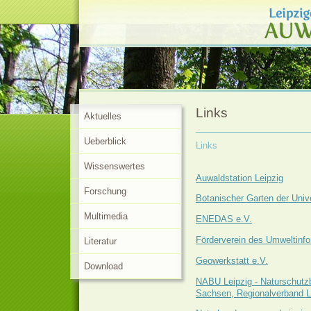
Links
Aktuelles
Ueberblick
Links
Wissenswertes
Auwaldstation Leipzig
Forschung
Botanischer Garten der Unive
Multimedia
ENEDAS e.V.
Förderverein des Umweltinf
Literatur
Geowerkstatt e.V.
Download
NABU Leipzig - Naturschutz
Sachsen, Regionalverband Le