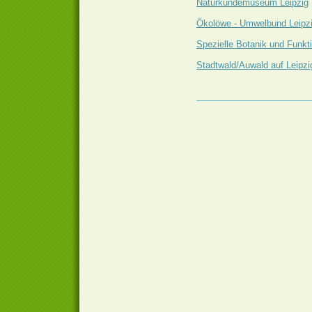
Naturkundemuseum Leipzig
Ökolöwe - Umwelbund Leipzi
Spezielle Botanik und Funktio
Stadtwald/Auwald auf Leipzi