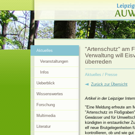
"Artenschutz" am F
Aktuelles
Verwaltung will Ei
überreden
Veranstaltungen
Infos
Aktuelles
/ Presse
Ueberblick
Zurück zur Übersicht
Wissenswertes
Artikel in der Leipziger Inte
Forschung
"Eine Meldung erfreute am M
"Artenschutz im Floßgraben"
Multimedia
Gewässer und für Umweltsch
kündigten in erstaunlicher Z
Literatur
elf neue Brutgelegenheiten f
kontrollieren, ob und wie g